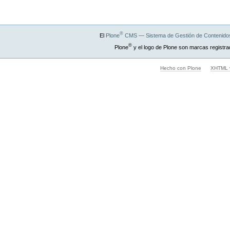
Documento
®
El
Plone
CMS — Sistema de Gestión de Contenidos
®
Plone
y el logo de Plone son marcas registra
Hecho con Plone
XHTML v