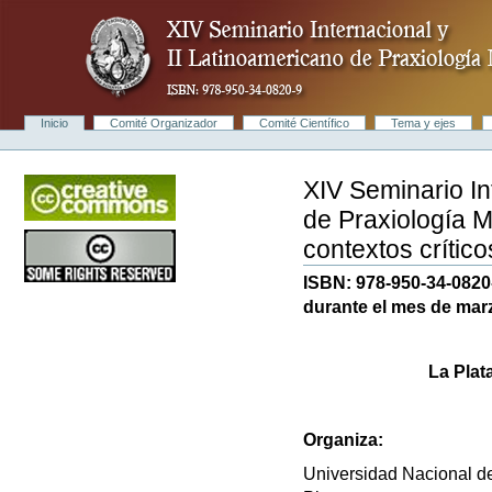
Cambiar
a
contenido.
|
Saltar
a
navegación
Secciones
Inicio
Comité Organizador
Comité Científico
Tema y ejes
Herramientas
Personales
XIV Seminario In
de Praxiología M
contextos crítico
ISBN: 978-950-34-0820
durante el mes de mar
La Plat
Organiza:
Universidad Nacional d